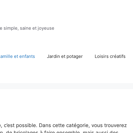
ie simple, saine et joyeuse
amille et enfants
Jardin et potager
Loisirs créatifs
, c’est possible. Dans cette catégorie, vous trouverez
ran, de bricolages à faire ensemble, mais aussi des