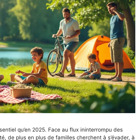
sentiel qu’en 2025. Face au flux ininterrompu des
té, de plus en plus de familles cherchent à s’évader, à