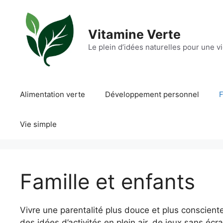
Aller
au
contenu
Vitamine Verte
Le plein d’idées naturelles pour une v
Alimentation verte
Développement personnel
F
Vie simple
Famille et enfants
Vivre une parentalité plus douce et plus consciente
des idées d’activités en plein air, de jeux sans éc