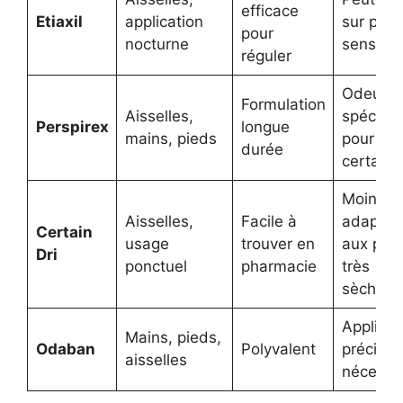
efficace
Etiaxil
application
sur pea
pour
nocturne
sensible
réguler
Odeur
Formulation
Aisselles,
spécifiq
Perspirex
longue
mains, pieds
pour
durée
certains
Moins
Aisselles,
Facile à
adapté
Certain
usage
trouver en
aux pea
Dri
ponctuel
pharmacie
très
sèches
Applicat
Mains, pieds,
Odaban
Polyvalent
précise
aisselles
nécessa