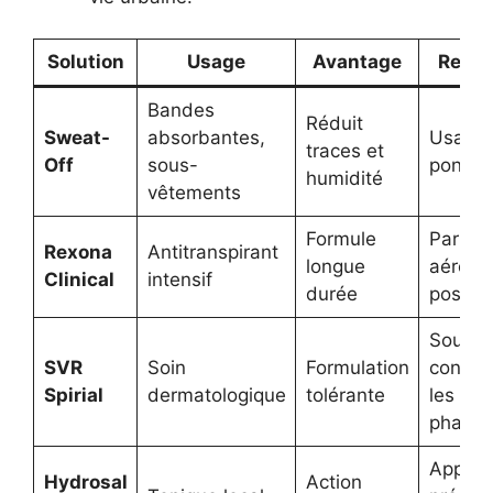
Solution
Usage
Avantage
Rema
Bandes
Réduit
Sweat-
absorbantes,
Usage
traces et
Off
sous-
ponctu
humidité
vêtements
Formule
Parfum
Rexona
Antitranspirant
longue
aéroso
Clinical
intensif
durée
possib
Souven
SVR
Soin
Formulation
conseil
Spirial
dermatologique
tolérante
les
pharma
Applica
Hydrosal
Action