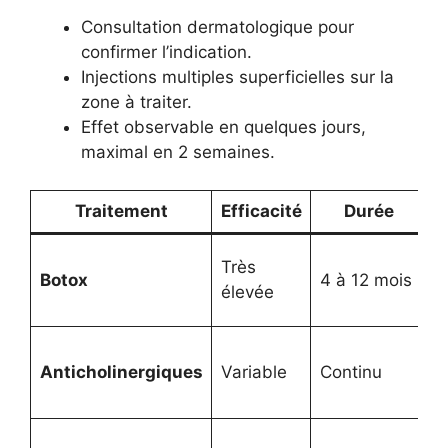
Consultation dermatologique pour
confirmer l’indication.
Injections multiples superficielles sur la
zone à traiter.
Effet observable en quelques jours,
maximal en 2 semaines.
Traitement
Efficacité
Durée
I
C
Très
Botox
4 à 12 mois
i
élevée
r
E
Anticholinergiques
Variable
Continu
s
s
R