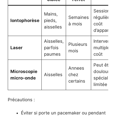
Sessions
Mains,
Semaines
régulières,
Iontophorèse
pieds,
à mois
coût
aisselles
d’appareil
Aisselles,
Interventi
Plusieurs
Laser
parfois
multiples,
mois
paumes
coût
Peut être
Annees
Microscopie
douloureux
Aisselles
chez
micro-onde
spécialité
certains
limitée
Précautions :
Éviter si porte un pacemaker ou pendant