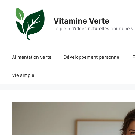
Aller
au
contenu
Vitamine Verte
Le plein d’idées naturelles pour une v
Alimentation verte
Développement personnel
F
Vie simple