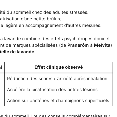
alité du sommeil chez des adultes stressés.
atrisation d’une petite brûlure.
ine légère en accompagnement d’autres mesures.
: la lavande combine des effets psychotropes doux et
ant de marques spécialisées (de
Pranarôm
à
Melvita
)
ielle de lavande
.
l
Effet clinique observé
Réduction des scores d’anxiété après inhalation
Accélère la cicatrisation des petites lésions
Action sur bactéries et champignons superficiels
les du sommeil, lire des conseils complémentaires sur