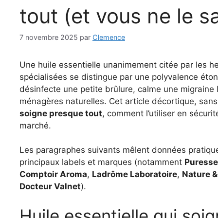
tout (et vous ne le s
7 novembre 2025
par
Clemence
Une huile essentielle unanimement citée par les he
spécialisées se distingue par une polyvalence étonn
désinfecte une petite brûlure, calme une migraine
ménagères naturelles. Cet article décortique, san
soigne presque tout
, comment l’utiliser en sécur
marché.
Les paragraphes suivants mêlent données pratique
principaux labels et marques (notamment
Puresse
Comptoir Aroma
,
Ladrôme Laboratoire
,
Nature &
Docteur Valnet
).
Huile essentielle qui soi