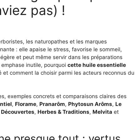
aviez pas) !
rboristes, les naturopathes et les marques
ante : elle apaise le stress, favorise le sommeil,
 légère et peut même servir dans les préparations
s emphase inutile, pourquoi
cette huile essentielle
ité et comment la choisir parmi les acteurs reconnus du
s, exemples concrets et comparaisons claires des
ntiel
,
Florame
,
Pranarôm
,
Phytosun Arôms
,
Le
 Découvertes
,
Herbes & Traditions
,
Melvita
et
gne presque tout : vertus