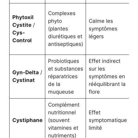
Complexes
Pe
Phytoxil
phyto
Calme les
co
Cystite
/
(plantes
symptômes
l’
Cys-
diurétiques et
légers
in
Control
antiseptiques)
du
Probiotiques
Effet indirect
Ut
et substances
sur les
pr
Gyn-Delta
/
réparatrices
symptômes en
ré
Cystinat
de la
rééquilibrant la
re
muqueuse
flore
mi
Complément
nutritionnel
Effet
Su
Cystiphane
(souvent
symptomatique
gé
vitamines et
limité
si
nutriments)