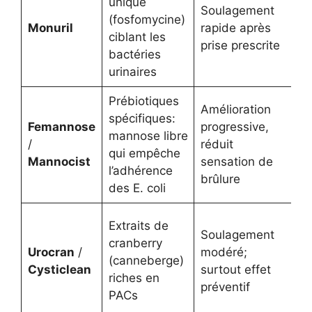
unique
l’
Soulagement
(fosfomycine)
; 
Monuril
rapide après
ciblant les
p
prise prescrite
bactéries
fo
urinaires
ré
Prébiotiques
Amélioration
spécifiques:
Bo
Femannose
progressive,
mannose libre
pr
/
réduit
qui empêche
ut
Mannocist
sensation de
l’adhérence
ré
brûlure
des E. coli
Ré
Extraits de
Soulagement
fr
cranberry
Urocran
/
modéré;
de
(canneberge)
Cysticlean
surtout effet
c
riches en
préventif
ce
PACs
pa