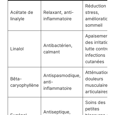
Réduction du
Acétate de
Relaxant, anti-
stress,
linalyle
inflammatoire
amélioration 
sommeil
Apaisement
des irritations,
Antibactérien,
Linalol
lutte contre le
calmant
infections
cutanées
Atténuation d
Antispasmodique,
Bêta-
douleurs
anti-
caryophyllène
musculaires e
inflammatoire
articulaires
Soins des
petites
Antiseptique,