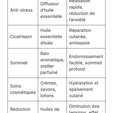
Relaxation
Diffuseur
rapide,
Anti-stress
d’huile
réduction de
essentielle
l’anxiété
Huile
Réparation
Cicatrisant
essentielle
cutanée,
diluée
antisepsie
Bain
Endormissement
aromatique,
Sommeil
facilité, sommeil
oreiller
profond
parfumé
Crèmes,
Hydratation et
Soins
savons,
apaisement
cosmétiques
lotions
cutané
Diminution des
Réduction
Huiles de
tensions, effet