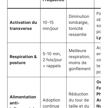
su
Pas d
Diminution
obliga
Activation du
10-15
lombalgie,
souti
transverse
min/jour
tonicité
possi
ressentie
Lytes
Acces
Meilleure
5-10 min,
ergon
Respiration &
respiration,
2 fois/jour
couss
posture
moins de
+ rappels
textil
gonflement
postu
Oenob
Forte
Réduction
Phyto
Alimentation
Adoption
du tour de
Anac
anti-
continue
taille et du
Nutri